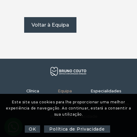
Voltar à Equipa
Clínica
Equipa
Especialidades
Este site usa cookies para lhe proporcionar uma melhor
Tecnologia
Casos Clínicos
Contactos
experiência de navegação. Ao continuar, estará a consentir a
sua utilização.
Política de Privacidade
OK
Política de Privacidade
© 2021 Bruno Couto Dental Clinic